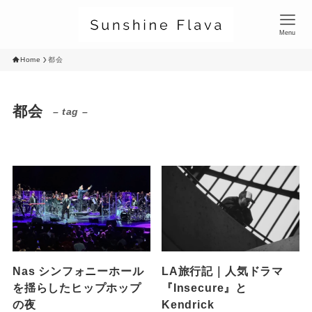
Menu
Home
都会
都会
– tag –
Nas シンフォニーホール
LA旅行記｜人気ドラマ
を揺らしたヒップホップ
『Insecure』と
の夜
Kendrick