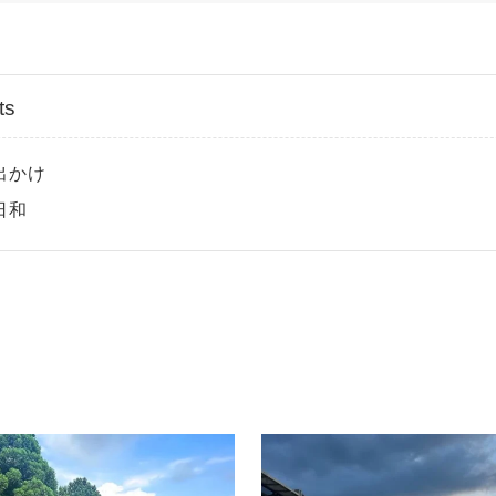
ts
出かけ
日和