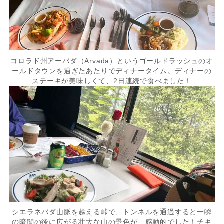
コロラド州アーバダ（Arvada）というゴールドラッシュのオ
ールドタウンを過ぎたあたりでディナータイム。ディナーの
ステーキが美味しくて、2日連続で食べました！
シエラネバダ山脈を越える峠で、トンネルを通過すると一瞬
の暗闇の後に広がる壮大な山の景色が、感動的でした！チキ