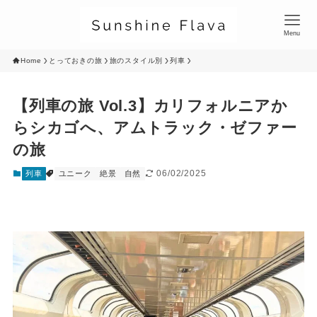
Menu
Home
とっておきの旅
旅のスタイル別
列車
【列車の旅 Vol.3】カリフォルニアか
らシカゴへ、アムトラック・ゼファー
の旅
06/02/2025
列車
ユニーク
絶景
自然